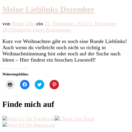
Meine Lieblinks Dezember
von
Britta Ultes
ein
22. Dezember 2015
22. Dezember
zu
2015
Schreibe einen Kommentar
Meine
Kurz vor Weihnachten gibt es noch eine Runde Lieblinks!
Lieblinks
Auch wenn du vielleicht noch nicht so richtig in
Dezember
Weihnachtstimmung bist oder noch auf der Suche nach
Ideen – Hier findest ein bisschen Lesestoff!
Weiterempfehlen:
Klicken
Klick,
Klick,
Klick,
zum
um
um
um
Ausdrucken
auf
über
auf
(Wird
Facebook
Twitter
Pinterest
in
zu
zu
zu
Finde mich auf
neuem
teilen
teilen
teilen
Fenster
(Wird
(Wird
(Wird
geöffnet)
in
in
in
neuem
neuem
neuem
Fenster
Fenster
Fenster
geöffnet)
geöffnet)
geöffnet)