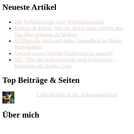
Neueste Artikel
Mit Selbstfürsorge zum Wohlfühlgewicht
Energie & Fokus: Wie dir Anker dabei helfen den
Tag über gelassen zu bleiben
10 Tipps für dich und deine Gesundheit zu Hause
#stayhealthy
Gesund essen: Welche Ernährung ist gesund?
011 | Von der Selbstfürsorge zum Königreich –
Interview mit Sandra Lotz
Top Beiträge & Seiten
Lebe leichter in der Schwangerschaft
Über mich