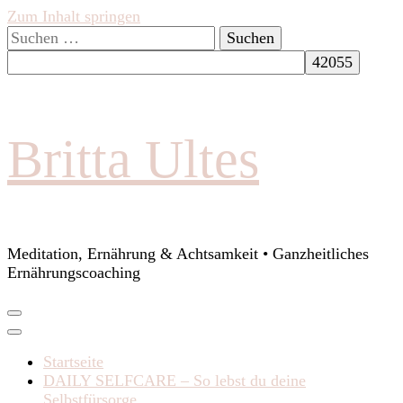
Zum Inhalt springen
Suchen
nach:
Britta Ultes
Meditation, Ernährung & Achtsamkeit • Ganzheitliches
Ernährungscoaching
Startseite
DAILY SELFCARE – So lebst du deine
Selbstfürsorge