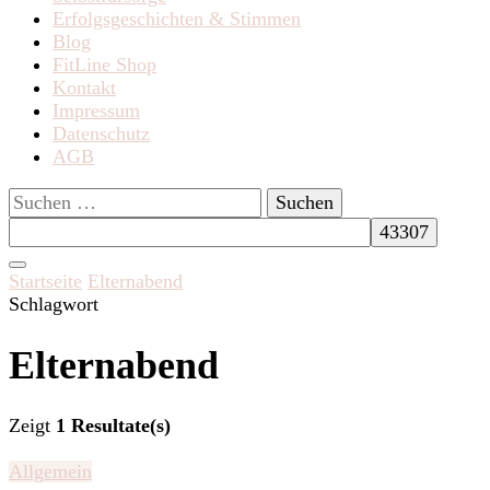
Erfolgsgeschichten & Stimmen
Blog
FitLine Shop
Kontakt
Impressum
Datenschutz
AGB
Suchen
nach:
Startseite
Elternabend
Schlagwort
Elternabend
Zeigt
1 Resultate(s)
Allgemein