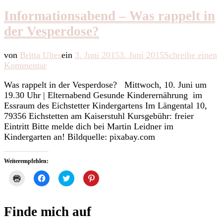
Informationsabend – Was rappelt in
der Vesperdose?
von
Britta Ultes
ein
3. Juni 2015
3. Juni 2015
Schreibe einen
zu
Kommentar
Informationsabend
Was rappelt in der Vesperdose? Mittwoch, 10. Juni um
–
19.30 Uhr | Elternabend Gesunde Kinderernährung im
Was
Essraum des Eichstetter Kindergartens Im Längental 10,
rappelt
79356 Eichstetten am Kaiserstuhl Kursgebühr: freier
in
Eintritt Bitte melde dich bei Martin Leidner im
der
Kindergarten an! Bildquelle: pixabay.com
Vesperdose?
Weiterempfehlen:
Klicken
Klick,
Klick,
Klick,
zum
um
um
um
Ausdrucken
auf
über
auf
(Wird
Facebook
Twitter
Pinterest
in
zu
zu
zu
Finde mich auf
neuem
teilen
teilen
teilen
Fenster
(Wird
(Wird
(Wird