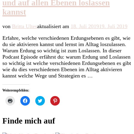
und auf allen Ebenen loslassen
kannst
von
Britta Ultes
aktualisiert am
18. Juli 2019
19. Juli 2019
Erfahre, welche verschiedenen Erdungsebenen es gibt, wie
du sie aktivieren kannst und lernst im Alltag loszulassen.
Warum Erdung so wichtig ist zum Loslassen. In dieser
Podcast Episode erfährst du: warum Erdung und Loslassen
so wichtig ist welche verschiedenen Erdungsebenen es gibt
wie du dies verschiedenen Ebenen im Alltag aktivieren
kannst welche Wege und Strategien es …
Weiterempfehlen:
Klicken
Klick,
Klick,
Klick,
zum
um
um
um
Ausdrucken
auf
über
auf
(Wird
Facebook
Twitter
Pinterest
in
zu
zu
zu
Finde mich auf
neuem
teilen
teilen
teilen
Fenster
(Wird
(Wird
(Wird
geöffnet)
in
in
in
neuem
neuem
neuem