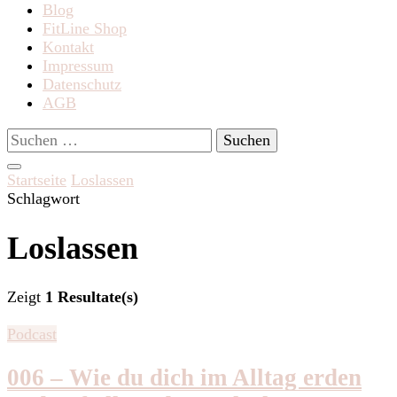
Blog
FitLine Shop
Kontakt
Impressum
Datenschutz
AGB
Suchen
nach:
Startseite
Loslassen
Schlagwort
Loslassen
Zeigt
1 Resultate(s)
Podcast
006 – Wie du dich im Alltag erden