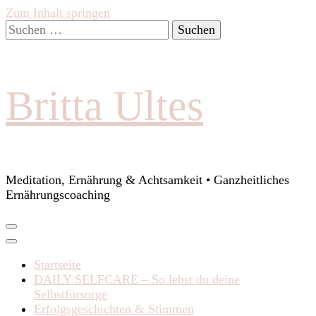
Zum Inhalt springen
Suchen
nach:
Britta Ultes
Meditation, Ernährung & Achtsamkeit • Ganzheitliches
Ernährungscoaching
Startseite
DAILY SELFCARE – So lebst du deine
Selbstfürsorge
Erfolgsgeschichten & Stimmen