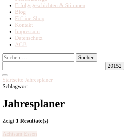
Erfolgsgeschichten & Stimmen
Blog
FitLine Shop
Kontakt
Impressum
Datenschutz
AGB
Suchen
nach:
Startseite
Jahresplaner
Schlagwort
Jahresplaner
Zeigt
1 Resultate(s)
Achtsam Essen