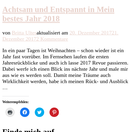
Achtsam und Entspannt in Mein
bestes Jahr 2018
von
Britta Ultes
aktualisiert am
20. Dezember 2017
21.
zu
Dezember 2017
2 Kommentare
Achtsam
In ein paar Tagen ist Weihnachten – schon wieder ist ein
und
Jahr fast vorrüber. Im Fernsehen laufen die ersten
Entspannt
Jahresrückblicke und auch ich lasse 2017 Revue passieren.
in
Dabei werfe ich einen Blick ins nächste Jahr und male mir
Mein
aus wie es werden soll. Damit meine Träume auch
bestes
Wirklichkeit werden, habe ich meinen Rück- und Ausblick
Jahr
…
2018
Weiterempfehlen:
Klicken
Klick,
Klick,
Klick,
zum
um
um
um
Ausdrucken
auf
über
auf
(Wird
Facebook
Twitter
Pinterest
in
zu
zu
zu
neuem
teilen
teilen
teilen