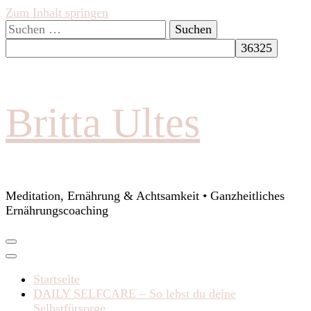
Zum Inhalt springen
Suchen
nach:
Britta Ultes
Meditation, Ernährung & Achtsamkeit • Ganzheitliches
Ernährungscoaching
Startseite
DAILY SELFCARE – So lebst du deine
Selbstfürsorge