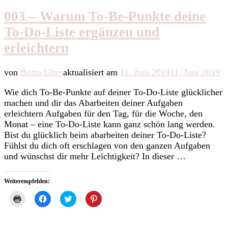
003 – Warum To-Be-Punkte deine
To-Do-Liste ergänzen und
erleichtern
von
Britta Ultes
aktualisiert am
11. Juni 2019
11. Juni 2019
Wie dich To-Be-Punkte auf deiner To-Do-Liste glücklicher
machen und dir das Abarbeiten deiner Aufgaben
erleichtern Aufgaben für den Tag, für die Woche, den
Monat – eine To-Do-Liste kann ganz schön lang werden.
Bist du glücklich beim abarbeiten deiner To-Do-Liste?
Fühlst du dich oft erschlagen von den ganzen Aufgaben
und wünschst dir mehr Leichtigkeit? In dieser …
Weiterempfehlen:
Klicken
Klick,
Klick,
Klick,
zum
um
um
um
Ausdrucken
auf
über
auf
(Wird
Facebook
Twitter
Pinterest
in
zu
zu
zu