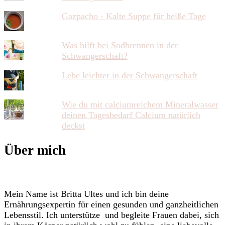
Gazpacho - Kalte Suppe für heiße Tage
Was hilft bei Sodbrennen in der
Schwangerschaft?
Lebe leichter in der Schwangerschaft
Wie du mit calciumreichem Mineralwasser
deinen Tagesbedarf Calcium natürlich
deckst
Über mich
Mein Name ist Britta Ultes und ich bin deine
Ernährungsexpertin für einen gesunden und ganzheitlichen
Lebensstil. Ich unterstütze und begleite Frauen dabei, sich