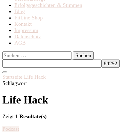
Erfolgsgeschichten & Stimmen
Blog
FitLine Shop
Kontakt
Impressum
Datenschutz
AGB
Suchen
nach:
Startseite
Life Hack
Schlagwort
Life Hack
Zeigt
1 Resultate(s)
Podcast