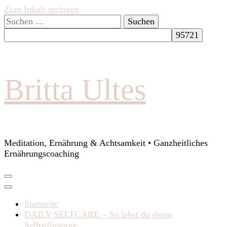
Zum Inhalt springen
Suchen
nach:
Britta Ultes
Meditation, Ernährung & Achtsamkeit • Ganzheitliches
Ernährungscoaching
Startseite
DAILY SELFCARE – So lebst du deine
Selbstfürsorge