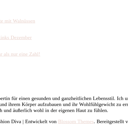
te mit Walnüssen
links Dezember
r als nur eine Zahl!
rtin für einen gesunden und ganzheitlichen Lebensstil. Ich u
h und ihrem Körper aufzubauen und ihr Wohlfühlgewicht zu err
h und äußerlich wohl in der eigenen Haut zu fühlen.
hion Diva | Entwickelt von
Blossom Themes
. Bereitgestellt