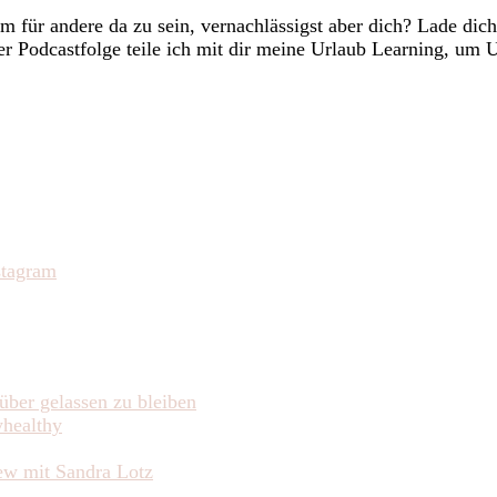
um für andere da zu sein, vernachlässigst aber dich? Lade di
ieser Podcastfolge teile ich mit dir meine Urlaub Learning, u
über gelassen zu bleiben
yhealthy
iew mit Sandra Lotz