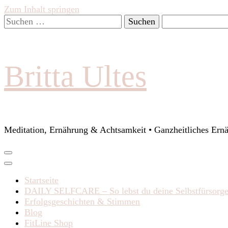
Zum Inhalt springen
Suchen
nach:
Britta Ultes
Meditation, Ernährung & Achtsamkeit • Ganzheitliches Ern
Startseite
DAILY SELFCARE – So lebst du deine Selbstfürsorg
Erfolgsgeschichten & Stimmen
Blog
FitLine Shop