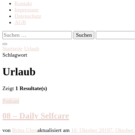
Kontakt
Impressum
Datenschutz
AGB
Suchen
nach:
Startseite
Urlaub
Schlagwort
Urlaub
Zeigt
1 Resultate(s)
Podcast
08 – Daily Selfcare
von
Britta Ultes
aktualisiert am
10. Oktober 2019
7. Oktober