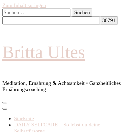
Zum Inhalt springen
Suchen
nach:
Britta Ultes
Meditation, Ernährung & Achtsamkeit • Ganzheitliches
Ernährungscoaching
Startseite
DAILY SELFCARE – So lebst du deine
Selbstfürsorge