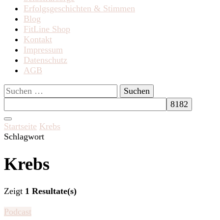
Erfolgsgeschichten & Stimmen
Blog
FitLine Shop
Kontakt
Impressum
Datenschutz
AGB
Suchen
nach:
Startseite
Krebs
Schlagwort
Krebs
Zeigt
1 Resultate(s)
Podcast