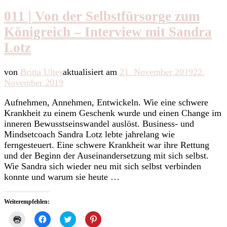
011 | Von der Selbstfürsorge zum
Königreich – Interview mit Sandra
Lotz
von
Britta Ultes
aktualisiert am
21. November 2019
22.
November 2019
Aufnehmen, Annehmen, Entwickeln. Wie eine schwere
Krankheit zu einem Geschenk wurde und einen Change im
inneren Bewusstseinswandel auslöst. Business- und
Mindsetcoach Sandra Lotz lebte jahrelang wie
ferngesteuert. Eine schwere Krankheit war ihre Rettung
und der Beginn der Auseinandersetzung mit sich selbst.
Wie Sandra sich wieder neu mit sich selbst verbinden
konnte und warum sie heute …
Weiterempfehlen:
Klicken
Klick,
Klick,
Klick,
zum
um
um
um