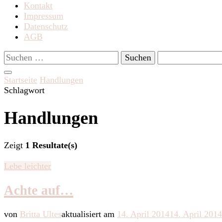
Kontakt
Impressum
Datenschutz
AGB
Suchen
nach:
Startseite
Handlungen
Schlagwort
Handlungen
Zeigt
1 Resultate(s)
Lebe leichter
Achte auf…
von
Britta Ultes
aktualisiert am
14. April 2014
14. April 2014