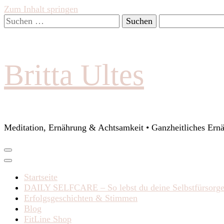
Zum Inhalt springen
Suchen
nach:
Britta Ultes
Meditation, Ernährung & Achtsamkeit • Ganzheitliches Ern
Startseite
DAILY SELFCARE – So lebst du deine Selbstfürsorg
Erfolgsgeschichten & Stimmen
Blog
FitLine Shop