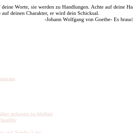
Achte
f deine Worte, sie werden zu Handlungen. Achte auf deine H
auf…
auf deinen Charakter, er wird dein Schicksal.
 braucht immer eine gewisse Zeit
über gelassen zu bleiben
yhealthy
iew mit Sandra Lotz