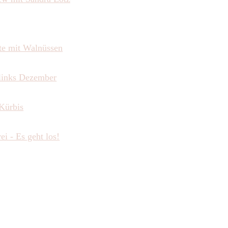
te mit Walnüssen
links Dezember
 Kürbis
ei - Es geht los!