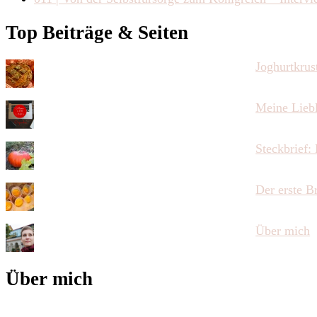
Top Beiträge & Seiten
Joghurtkrus
Meine Lieb
Steckbrief:
Der erste Br
Über mich
Über mich