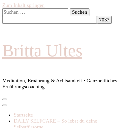
Zum Inhalt springen
Suchen
nach:
Britta Ultes
Meditation, Ernährung & Achtsamkeit • Ganzheitliches
Ernährungscoaching
Startseite
DAILY SELFCARE – So lebst du deine
Selbstfürsorge