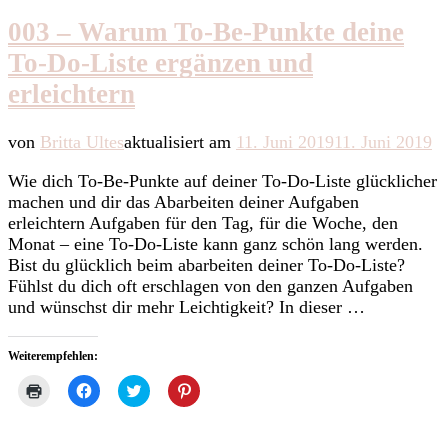
003 – Warum To-Be-Punkte deine
To-Do-Liste ergänzen und
erleichtern
von
Britta Ultes
aktualisiert am
11. Juni 2019
11. Juni 2019
Wie dich To-Be-Punkte auf deiner To-Do-Liste glücklicher
machen und dir das Abarbeiten deiner Aufgaben
erleichtern Aufgaben für den Tag, für die Woche, den
Monat – eine To-Do-Liste kann ganz schön lang werden.
Bist du glücklich beim abarbeiten deiner To-Do-Liste?
Fühlst du dich oft erschlagen von den ganzen Aufgaben
und wünschst dir mehr Leichtigkeit? In dieser …
Weiterempfehlen:
Klicken
Klick,
Klick,
Klick,
zum
um
um
um
Ausdrucken
auf
über
auf
(Wird
Facebook
Twitter
Pinterest
in
zu
zu
zu