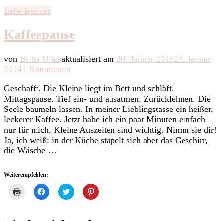
neuem
teilen
teilen
teilen
Fenster
(Wird
(Wird
(Wird
Lebe leichter
geöffnet)
in
in
in
neuem
neuem
neuem
Fenster
Fenster
Fenster
Kaffeepause
geöffnet)
geöffnet)
geöffnet)
von
Britta Ultes
aktualisiert am
30. Januar 2016
27. Januar
zu
2014
1 Kommentar
Kaffeepause
Geschafft. Die Kleine liegt im Bett und schläft.
Mittagspause. Tief ein- und ausatmen. Zurücklehnen. Die
Seele baumeln lassen. In meiner Lieblingstasse ein heißer,
leckerer Kaffee. Jetzt habe ich ein paar Minuten einfach
nur für mich. Kleine Auszeiten sind wichtig. Nimm sie dir!
Ja, ich weiß: in der Küche stapelt sich aber das Geschirr,
die Wäsche …
Weiterempfehlen:
Klicken
Klick,
Klick,
Klick,
zum
um
um
um
Ausdrucken
auf
über
auf
(Wird
Facebook
Twitter
Pinterest
in
zu
zu
zu