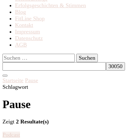
Erfolgsgeschichten & Stimmen
Blog
FitLine Shop
Kontakt
Impressum
Datenschutz
AGB
Suchen
nach:
Startseite
Pause
Schlagwort
Pause
Zeigt
2 Resultate(s)
Podcast