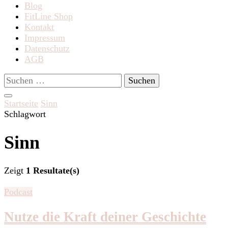
Blog
FitLine Shop
Kontakt
Impressum
Datenschutz
AGB
Suchen
nach:
Startseite
Sinn
Schlagwort
Sinn
Zeigt
1 Resultate(s)
Podcast
Nutze die Kraft deiner Geschichte