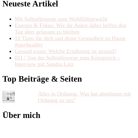
Neueste Artikel
Mit Selbstfürsorge zum Wohlfühlgewicht
Energie & Fokus: Wie dir Anker dabei helfen den
Tag über gelassen zu bleiben
10 Tipps für dich und deine Gesundheit zu Hause
#stayhealthy
Gesund essen: Welche Ernährung ist gesund?
011 | Von der Selbstfürsorge zum Königreich –
Interview mit Sandra Lotz
Top Beiträge & Seiten
Alles in Ordnung. Was hat abnehmen mit
Ordnung zu tun?
Über mich