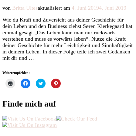
von
Britta Ultes
aktualisiert am
4. Juni 2019
4. Juni 2019
Wie du Kraft und Zuversicht aus deiner Geschichte für
dein Leben und den Business ziehst Søren Kierkegaard hat
einmal gesagt „Das Leben kann man nur rückwärts
verstehen und muss es vorwärts leben“. Nutze die Kraft
deiner Geschichte für mehr Leichtigkeit und Sinnhaftigkeit
in deinem Leben. In dieser Folge teile ich zwei Gedanken
mit dir und …
Weiterempfehlen:
Klicken
Klick,
Klick,
Klick,
zum
um
um
um
Ausdrucken
auf
über
auf
(Wird
Facebook
Twitter
Pinterest
in
zu
zu
zu
Finde mich auf
neuem
teilen
teilen
teilen
Fenster
(Wird
(Wird
(Wird
geöffnet)
in
in
in
neuem
neuem
neuem
Fenster
Fenster
Fenster
geöffnet)
geöffnet)
geöffnet)