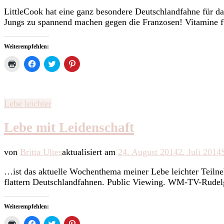
LittleCook hat eine ganz besondere Deutschlandfahne für d
Jungs zu spannend machen gegen die Franzosen! Vitamine fü
Weiterempfehlen:
Klicken
Klick,
Klick,
Klick,
zum
um
um
um
Ausdrucken
auf
über
auf
(Wird
Facebook
Twitter
Pinterest
in
zu
zu
zu
neuem
teilen
teilen
teilen
Fenster
(Wird
(Wird
(Wird
Lebe leichter
geöffnet)
in
in
in
neuem
neuem
neuem
Fenster
Fenster
Fenster
Lebe mit Leidenschaft
geöffnet)
geöffnet)
geöffnet)
von
Britta Ultes
aktualisiert am
24. August 2014
2. Juli 2014
…ist das aktuelle Wochenthema meiner Lebe leichter Teilne
flattern Deutschlandfahnen. Public Viewing. WM-TV-Rud
Weiterempfehlen:
Klicken
Klick,
Klick,
Klick,