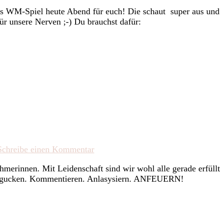
Deutschlandspieß
as WM-Spiel heute Abend für euch! Die schaut super aus und 
|
r unsere Nerven ;-) Du brauchst dafür:
Obstspieß
zu
Schreibe einen Kommentar
Lebe
hmerinnen. Mit Leidenschaft sind wir wohl alle gerade erfül
mit
elgucken. Kommentieren. Anlasysiern. ANFEUERN!
Leidenschaft