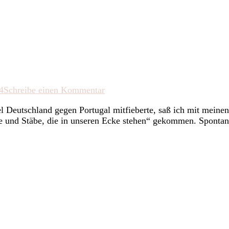
zu
4
Schreibe einen Kommentar
WM
utschland gegen Portugal mitfieberte, saß ich mit meinen 
mit
 und Stäbe, die in unseren Ecke stehen“ gekommen. Spontan 
Stöcken
und
Stäben