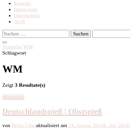
Kontakt
Impressum
Datenschutz
AGB
Suchen
nach:
Startseite
WM
Schlagwort
WM
Zeigt
3 Resultate(s)
Allgemein
Deutschlandspieß | Obstspieß
von
Britta Ultes
aktualisiert am
24. August 2014
4. Juli 2014