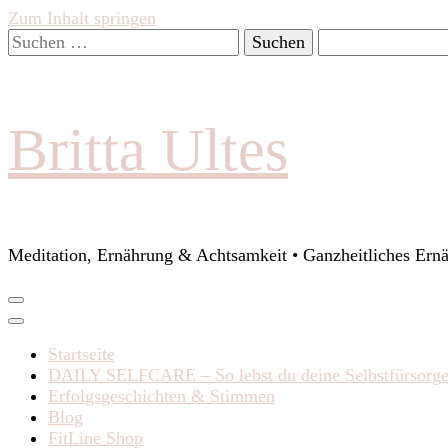
Zum Inhalt springen
Suchen
nach:
Britta Ultes
Meditation, Ernährung & Achtsamkeit • Ganzheitliches Ern
Startseite
DAILY SELFCARE – So lebst du deine Selbstfürsorg
Erfolgsgeschichten & Stimmen
Blog
FitLine Shop