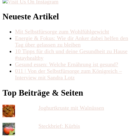
Neueste Artikel
Mit Selbstfürsorge zum Wohlfühlgewicht
Energie & Fokus: Wie dir Anker dabei helfen den
Tag über gelassen zu bleiben
10 Tipps für dich und deine Gesundheit zu Hause
#stayhealthy
Gesund essen: Welche Ernährung ist gesund?
011 | Von der Selbstfürsorge zum Königreich –
Interview mit Sandra Lotz
Top Beiträge & Seiten
Joghurtkruste mit Walnüssen
Steckbrief: Kürbis