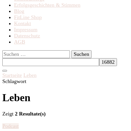
Erfolgsgeschichten & Stimmen
Blog
FitLine Shop
Kontakt
Impressum
Datenschutz
AGB
Suchen
nach:
Startseite
Leben
Schlagwort
Leben
Zeigt
2 Resultate(s)
Podcast