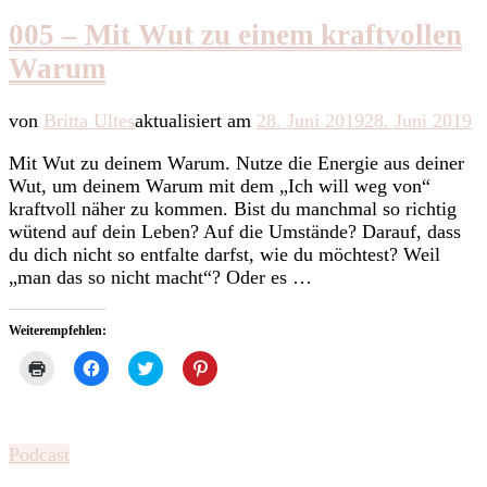
005 – Mit Wut zu einem kraftvollen
Warum
von
Britta Ultes
aktualisiert am
28. Juni 2019
28. Juni 2019
Mit Wut zu deinem Warum. Nutze die Energie aus deiner
Wut, um deinem Warum mit dem „Ich will weg von“
kraftvoll näher zu kommen. Bist du manchmal so richtig
wütend auf dein Leben? Auf die Umstände? Darauf, dass
du dich nicht so entfalte darfst, wie du möchtest? Weil
„man das so nicht macht“? Oder es …
Weiterempfehlen:
Klicken
Klick,
Klick,
Klick,
zum
um
um
um
Ausdrucken
auf
über
auf
(Wird
Facebook
Twitter
Pinterest
in
zu
zu
zu
neuem
teilen
teilen
teilen
Fenster
(Wird
(Wird
(Wird
Podcast
geöffnet)
in
in
in
neuem
neuem
neuem