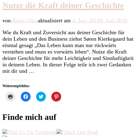
Fenster
Fenster
Fenster
Nutze die Kraft deiner Geschichte
geöffnet)
geöffnet)
geöffnet)
von
Britta Ultes
aktualisiert am
4. Juni 2019
4. Juni 2019
Wie du Kraft und Zuversicht aus deiner Geschichte für
dein Leben und den Business ziehst Søren Kierkegaard hat
einmal gesagt „Das Leben kann man nur rückwärts
verstehen und muss es vorwärts leben“. Nutze die Kraft
deiner Geschichte für mehr Leichtigkeit und Sinnhaftigkeit
in deinem Leben. In dieser Folge teile ich zwei Gedanken
mit dir und …
Weiterempfehlen:
Klicken
Klick,
Klick,
Klick,
zum
um
um
um
Ausdrucken
auf
über
auf
(Wird
Facebook
Twitter
Pinterest
in
zu
zu
zu
Finde mich auf
neuem
teilen
teilen
teilen
Fenster
(Wird
(Wird
(Wird
geöffnet)
in
in
in
neuem
neuem
neuem
Fenster
Fenster
Fenster
geöffnet)
geöffnet)
geöffnet)