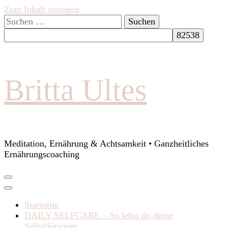
Zum Inhalt springen
Suchen
nach:
Britta Ultes
Meditation, Ernährung & Achtsamkeit • Ganzheitliches
Ernährungscoaching
Startseite
DAILY SELFCARE – So lebst du deine
Selbstfürsorge