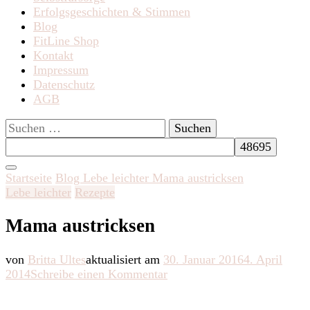
Erfolgsgeschichten & Stimmen
Blog
FitLine Shop
Kontakt
Impressum
Datenschutz
AGB
Suchen
nach:
Startseite
Blog
Lebe leichter
Mama austricksen
Lebe leichter
Rezepte
Mama austricksen
von
Britta Ultes
aktualisiert am
30. Januar 2016
4. April
zu
2014
Schreibe einen Kommentar
Mama
austricksen