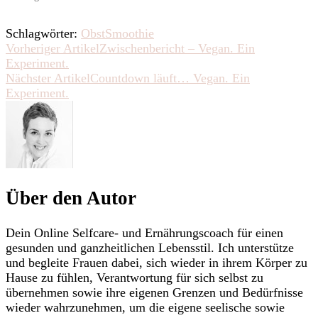
Schlagwörter:
Obst
Smoothie
Beitragsnavigation
Vorheriger Artikel
Zwischenbericht – Vegan. Ein
Experiment.
Nächster Artikel
Countdown läuft… Vegan. Ein
Experiment.
Über den Autor
Dein Online Selfcare- und Ernährungscoach für einen
gesunden und ganzheitlichen Lebensstil. Ich unterstütze
und begleite Frauen dabei, sich wieder in ihrem Körper zu
Hause zu fühlen, Verantwortung für sich selbst zu
übernehmen sowie ihre eigenen Grenzen und Bedürfnisse
wieder wahrzunehmen, um die eigene seelische sowie