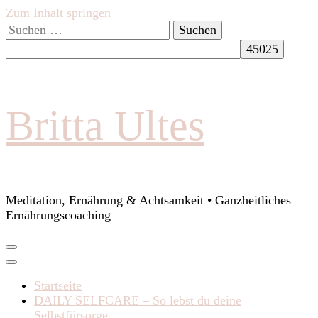
Zum Inhalt springen
Suchen
nach:
Britta Ultes
Meditation, Ernährung & Achtsamkeit • Ganzheitliches
Ernährungscoaching
Startseite
DAILY SELFCARE – So lebst du deine
Selbstfürsorge