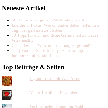
Neueste Artikel
Mit Selbstfürsorge zum Wohlfühlgewicht
Energie & Fokus: Wie dir Anker dabei helfen den
Tag über gelassen zu bleiben
10 Tipps für dich und deine Gesundheit zu Hause
#stayhealthy
Gesund essen: Welche Ernährung ist gesund?
011 | Von der Selbstfürsorge zum Königreich –
Interview mit Sandra Lotz
Top Beiträge & Seiten
Joghurtkruste mit Walnüssen
Meine Lieblinks Dezember
Du bist mehr als nur eine Zahl!