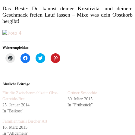
Das Beste: Du kannst deiner Kreativität und deinem
Geschmack freien Lauf lassen – Mixe was dein Obstkorb
hergibt!
Weiterempfehlen:
Klicken
Klick,
Klick,
Klick,
zum
um
um
um
Ausdrucken
auf
über
auf
(Wird
Facebook
Twitter
Pinterest
in
zu
zu
zu
neuem
teilen
teilen
teilen
Fenster
(Wird
(Wird
(Wird
Ähnliche Beiträge
geöffnet)
in
in
in
neuem
neuem
neuem
Fenster
Fenster
Fenster
Für die Zwischenmahlzeit: Obst-
Grüner Smoothie
geöffnet)
geöffnet)
geöffnet)
Getreide-Brei
30. März 2015
25. Januar 2014
In "Frühstück"
In "Beikost"
Familienmüsli Bircher Art
16. März 2015
In "Allgemein"