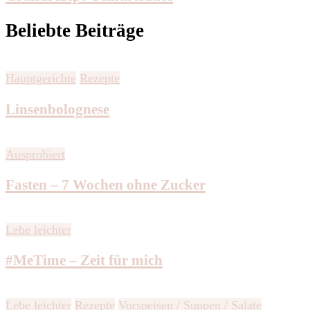
Beliebte Beiträge
Hauptgerichte
Rezepte
Linsenbolognese
Ausprobiert
Fasten – 7 Wochen ohne Zucker
Lebe leichter
#MeTime – Zeit für mich
Lebe leichter
Rezepte
Vorspeisen / Suppen / Salate