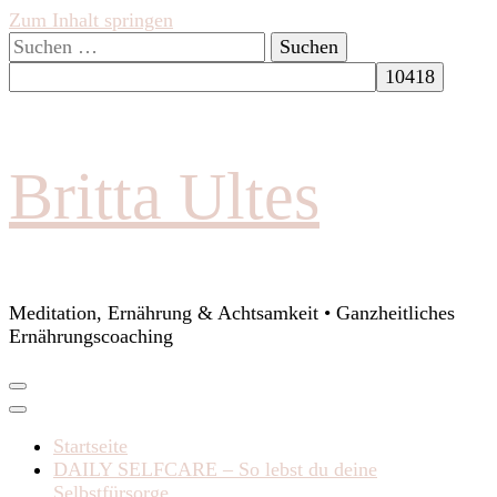
Zum Inhalt springen
Suchen
nach:
Britta Ultes
Meditation, Ernährung & Achtsamkeit • Ganzheitliches
Ernährungscoaching
Startseite
DAILY SELFCARE – So lebst du deine
Selbstfürsorge