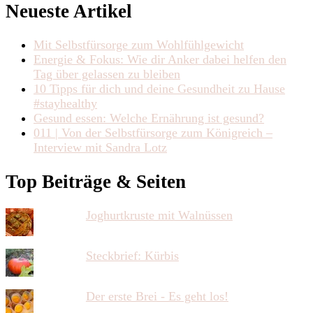
Neueste Artikel
Mit Selbstfürsorge zum Wohlfühlgewicht
Energie & Fokus: Wie dir Anker dabei helfen den
Tag über gelassen zu bleiben
10 Tipps für dich und deine Gesundheit zu Hause
#stayhealthy
Gesund essen: Welche Ernährung ist gesund?
011 | Von der Selbstfürsorge zum Königreich –
Interview mit Sandra Lotz
Top Beiträge & Seiten
Joghurtkruste mit Walnüssen
Steckbrief: Kürbis
Der erste Brei - Es geht los!