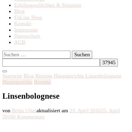
Erfolgsgeschichten & Stimmen
Blog
FitLine Shop
Kontakt
Impressum
Datenschutz
AGB
Suchen
nach:
Startseite
Blog
Rezepte
Hauptgerichte
Linsenbolognese
Hauptgerichte
Rezepte
Linsenbolognese
von
Britta Ultes
aktualisiert am
23. April 2016
25. April
zu
2016
6 Kommentare
Linsenbolognese