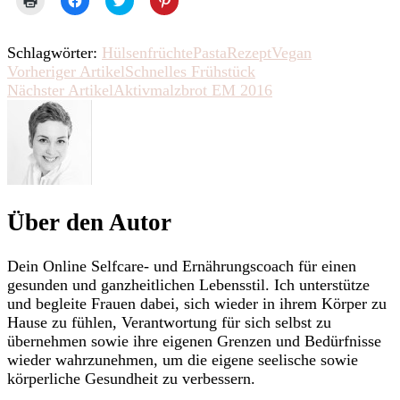
zum
um
um
um
Ausdrucken
auf
über
auf
(Wird
Facebook
Twitter
Pinterest
in
zu
zu
zu
Schlagwörter:
Hülsenfrüchte
Pasta
Rezept
Vegan
neuem
teilen
teilen
teilen
Fenster
(Wird
(Wird
(Wird
Beitragsnavigation
Vorheriger Artikel
Schnelles Frühstück
geöffnet)
in
in
in
Nächster Artikel
Aktivmalzbrot EM 2016
neuem
neuem
neuem
Fenster
Fenster
Fenster
geöffnet)
geöffnet)
geöffnet)
Über den Autor
Dein Online Selfcare- und Ernährungscoach für einen
gesunden und ganzheitlichen Lebensstil. Ich unterstütze
und begleite Frauen dabei, sich wieder in ihrem Körper zu
Hause zu fühlen, Verantwortung für sich selbst zu
übernehmen sowie ihre eigenen Grenzen und Bedürfnisse
wieder wahrzunehmen, um die eigene seelische sowie
körperliche Gesundheit zu verbessern.