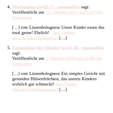
Wochenplan kw42-17 - mamaabba
sagt:
Veröffentlicht am
15. Oktober 2017 um 9:50 Uhr
Antworten
[…] rote Linsenbolognese Unsre Kinder essen das
total gerne! Ehrlich!
http://britta-
ultes.de/linsenbolognese/
[…]
Essenspläne für Oktober kw41-44 - mamaabba
sagt:
Veröffentlicht am
3. Oktober 2018 um 13:06 Uhr
Antworten
[…] rote Linsenbolognese Ein simples Gericht mit
gesunden Hülsenfrüchten, das unsren Kindern
wirklich gut schmeckt!
http://britta-
ultes.de/linsenbolognese/
[…]