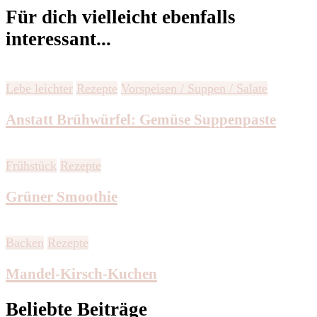
Für dich vielleicht ebenfalls
interessant...
Lebe leichter
Rezepte
Vorspeisen / Suppen / Salate
Anstatt Brühwürfel: Gemüse Suppenpaste
Frühstück
Rezepte
Grüner Smoothie
Backen
Rezepte
Mandel-Kirsch-Kuchen
Beliebte Beiträge