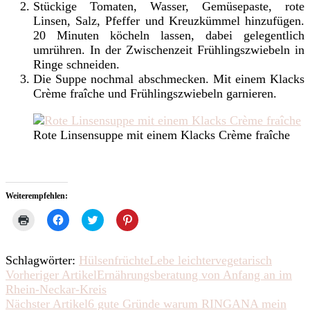
Stückige Tomaten, Wasser, Gemüsepaste, rote
Linsen, Salz, Pfeffer und Kreuzkümmel hinzufügen.
20 Minuten köcheln lassen, dabei gelegentlich
umrühren. In der Zwischenzeit Frühlingszwiebeln in
Ringe schneiden.
Die Suppe nochmal abschmecken. Mit einem Klacks
Crème fraîche und Frühlingszwiebeln garnieren.
Rote Linsensuppe mit einem Klacks Crème fraîche
Weiterempfehlen:
Klicken
Klick,
Klick,
Klick,
zum
um
um
um
Ausdrucken
auf
über
auf
(Wird
Facebook
Twitter
Pinterest
in
zu
zu
zu
Schlagwörter:
Hülsenfrüchte
Lebe leichter
vegetarisch
neuem
teilen
teilen
teilen
Fenster
(Wird
(Wird
(Wird
Beitragsnavigation
Vorheriger Artikel
Ernährungsberatung von Anfang an im
geöffnet)
in
in
in
Rhein-Neckar-Kreis
neuem
neuem
neuem
Fenster
Fenster
Fenster
Nächster Artikel
6 gute Gründe warum RINGANA mein
geöffnet)
geöffnet)
geöffnet)