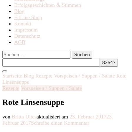
Erfolgsgeschichten & Stimmen
Blog
FitLine Shop
Kontakt
Impressum
Datenschutz
AGB
Suchen
nach:
Startseite
Blog
Rezepte
Vorspeisen / Suppen / Salate
Rote
Linsensuppe
Rezepte
Vorspeisen / Suppen / Salate
Rote Linsensuppe
von
Britta Ultes
aktualisiert am
23. Februar 2017
23.
zu
Februar 2017
Schreibe einen Kommentar
Rote