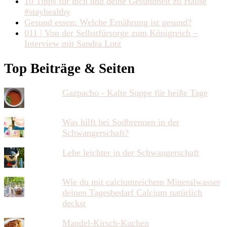
10 Tipps für dich und deine Gesundheit zu Hause
#stayhealthy
Gesund essen: Welche Ernährung ist gesund?
011 | Von der Selbstfürsorge zum Königreich –
Interview mit Sandra Lotz
Top Beiträge & Seiten
Gazpacho - Kalte Suppe für heiße Tage
Was hilft bei Sodbrennen in der
Schwangerschaft?
Lebe leichter in der Schwangerschaft
Wie du mit calciumreichem Mineralwasser
deinen Tagesbedarf Calcium natürlich
deckst
Mandel-Kirsch-Kuchen