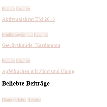
Backen
Rezepte
Aktivmalzbrot EM 2016
Ernährungsfragen
Rezepte
Gewürzkunde: Kardamom
Backen
Rezepte
Apfelkuchen mit Zimt und Honig
Beliebte Beiträge
Hauptgerichte
Rezepte