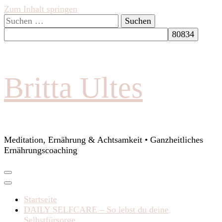
Zum Inhalt springen
Suchen
nach:
Britta Ultes
Meditation, Ernährung & Achtsamkeit • Ganzheitliches
Ernährungscoaching
Startseite
DAILY SELFCARE – So lebst du deine
Selbstfürsorge