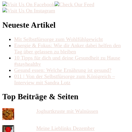
Neueste Artikel
Mit Selbstfürsorge zum Wohlfühlgewicht
Energie & Fokus: Wie dir Anker dabei helfen den
Tag über gelassen zu bleiben
10 Tipps für dich und deine Gesundheit zu Hause
#stayhealthy
Gesund essen: Welche Ernährung ist gesund?
011 | Von der Selbstfürsorge zum Königreich –
Interview mit Sandra Lotz
Top Beiträge & Seiten
Joghurtkruste mit Walnüssen
Meine Lieblinks Dezember