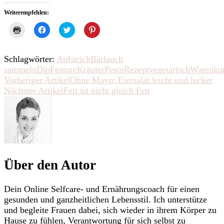
Weiterempfehlen:
Klicken
Klick,
Klick,
Klick,
zum
um
um
um
Ausdrucken
auf
über
auf
(Wird
Facebook
Twitter
Pinterest
in
zu
zu
zu
Schlagwörter:
Aufstrich
Bärlauch
neuem
teilen
teilen
teilen
Fenster
(Wird
(Wird
(Wird
sammeln
Dip
Feature
Kräuter
Pesto
Rezept
vegetarisch
Warenku
geöffnet)
in
in
in
Beitragsnavigation
Vorheriger Artikel
Ohne Mayo: Eiersalat leicht und lecker
neuem
neuem
neuem
Fenster
Fenster
Fenster
Nächster Artikel
Fett ist nicht gleich Fett
geöffnet)
geöffnet)
geöffnet)
Über den Autor
Dein Online Selfcare- und Ernährungscoach für einen
gesunden und ganzheitlichen Lebensstil. Ich unterstütze
und begleite Frauen dabei, sich wieder in ihrem Körper zu
Hause zu fühlen, Verantwortung für sich selbst zu