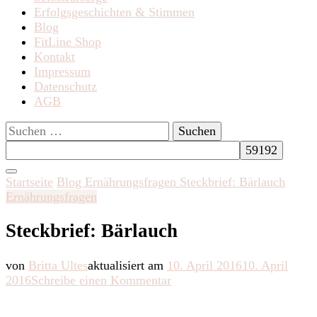
Erfolgsgeschichten & Stimmen
Blog
FitLine Shop
Kontakt
Impressum
Datenschutz
AGB
Suchen
nach:
Startseite
Blog
Ernährungsfragen
Steckbrief: Bärlauch
Ernährungsfragen
Steckbrief: Bärlauch
von
Britta Ultes
aktualisiert am
10. April 2016
10. April
zu
2016
Schreibe einen Kommentar
Steckbrief:
Bärlauch