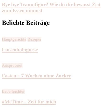
Bye bye Traumfigur? Wie du dir bewusst Zeit
zum Essen nimmst
Beliebte Beiträge
Hauptgerichte
Rezepte
Linsenbolognese
Ausprobiert
Fasten – 7 Wochen ohne Zucker
Lebe leichter
#MeTime – Zeit für mich