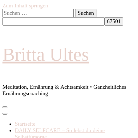
Zum Inhalt springen
Suchen
nach:
Britta Ultes
Meditation, Ernährung & Achtsamkeit • Ganzheitliches
Ernährungscoaching
Startseite
DAILY SELFCARE – So lebst du deine
Selbstfürsorge