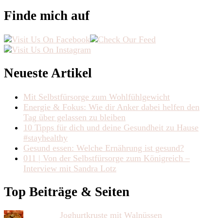
Finde mich auf
Neueste Artikel
Mit Selbstfürsorge zum Wohlfühlgewicht
Energie & Fokus: Wie dir Anker dabei helfen den
Tag über gelassen zu bleiben
10 Tipps für dich und deine Gesundheit zu Hause
#stayhealthy
Gesund essen: Welche Ernährung ist gesund?
011 | Von der Selbstfürsorge zum Königreich –
Interview mit Sandra Lotz
Top Beiträge & Seiten
Joghurtkruste mit Walnüssen