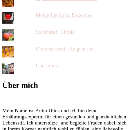
Meine Lieblinks Dezember
Steckbrief: Kürbis
Der erste Brei - Es geht los!
Über mich
Über mich
Mein Name ist Britta Ultes und ich bin deine
Ernährungsexpertin für einen gesunden und ganzheitlichen
Lebensstil. Ich unterstütze und begleite Frauen dabei, sich
in ihrem Körper natürlich wohl zu fühlen, eine liebevolle