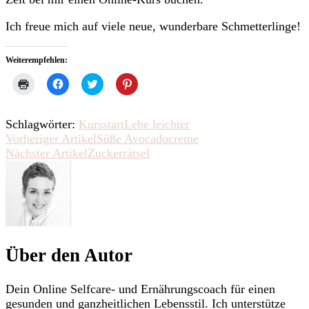
Ich freue mich auf viele neue, wunderbare Schmetterlinge!
Weiterempfehlen:
Klicken
Klick,
Klick,
Klick,
zum
um
um
um
Ausdrucken
auf
über
auf
(Wird
Facebook
Twitter
Pinterest
in
zu
zu
zu
Schlagwörter:
Kursstart
Lebe leichter
neuem
teilen
teilen
teilen
Fenster
(Wird
(Wird
(Wird
Beitragsnavigation
Vorheriger Artikel
Süße Avocadocreme
geöffnet)
in
in
in
Nächster Artikel
Zuckerrätsel
neuem
neuem
neuem
Fenster
Fenster
Fenster
geöffnet)
geöffnet)
geöffnet)
Über den Autor
Dein Online Selfcare- und Ernährungscoach für einen
gesunden und ganzheitlichen Lebensstil. Ich unterstütze