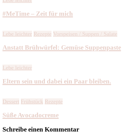
#MeTime – Zeit für mich
Lebe leichter
Rezepte
Vorspeisen / Suppen / Salate
Anstatt Brühwürfel: Gemüse Suppenpaste
Lebe leichter
Eltern sein und dabei ein Paar bleiben.
Dessert
Frühstück
Rezepte
Süße Avocadocreme
Schreibe einen Kommentar