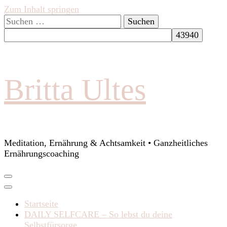
Zum Inhalt springen
Suchen
nach:
Britta Ultes
Meditation, Ernährung & Achtsamkeit • Ganzheitliches
Ernährungscoaching
Startseite
DAILY SELFCARE – So lebst du deine
Selbstfürsorge