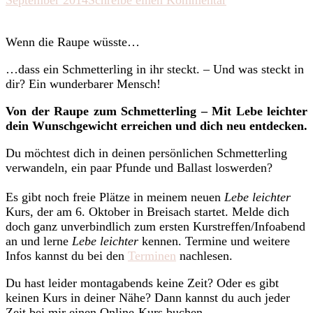
Mit
Lebe
Wenn die Raupe wüsste…
leichter
von
…dass ein Schmetterling in ihr steckt. – Und was steckt in
der
dir? Ein wunderbarer Mensch!
Raupe
zum
Von der Raupe zum Schmetterling – Mit Lebe leichter
Schmetterling
dein Wunschgewicht erreichen und dich neu entdecken.
Du möchtest dich in deinen persönlichen Schmetterling
verwandeln, ein paar Pfunde und Ballast loswerden?
Es gibt noch freie Plätze in meinem neuen
Lebe leichter
Kurs, der am 6. Oktober in Breisach startet. Melde dich
doch ganz unverbindlich zum ersten Kurstreffen/Infoabend
an und lerne
Lebe leichter
kennen. Termine und weitere
Infos kannst du bei den
Terminen
nachlesen.
Du hast leider montagabends keine Zeit? Oder es gibt
keinen Kurs in deiner Nähe? Dann kannst du auch jeder
Zeit bei mir einen Online-Kurs buchen.